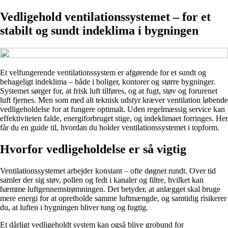
Vedligehold ventilationssystemet – for et
stabilt og sundt indeklima i bygningen
Et velfungerende ventilationssystem er afgørende for et sundt og
behageligt indeklima – både i boliger, kontorer og større bygninger.
Systemet sørger for, at frisk luft tilføres, og at fugt, støv og forurenet
luft fjernes. Men som med alt teknisk udstyr kræver ventilation løbende
vedligeholdelse for at fungere optimalt. Uden regelmæssig service kan
effektiviteten falde, energiforbruget stige, og indeklimaet forringes. Her
får du en guide til, hvordan du holder ventilationssystemet i topform.
Hvorfor vedligeholdelse er så vigtig
Ventilationssystemet arbejder konstant – ofte døgnet rundt. Over tid
samler der sig støv, pollen og fedt i kanaler og filtre, hvilket kan
hæmme luftgennemstrømningen. Det betyder, at anlægget skal bruge
mere energi for at opretholde samme luftmængde, og samtidig risikerer
du, at luften i bygningen bliver tung og fugtig.
Et dårligt vedligeholdt system kan også blive grobund for