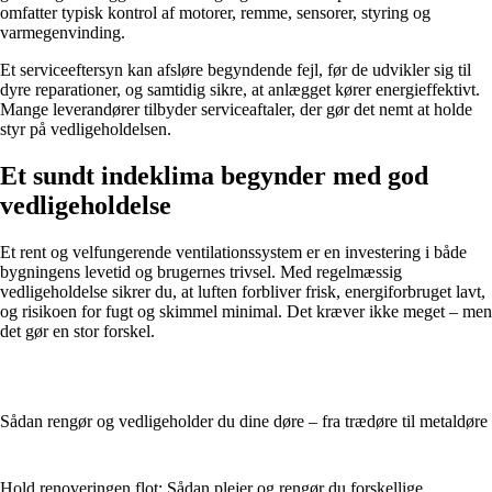
omfatter typisk kontrol af motorer, remme, sensorer, styring og
varmegenvinding.
Et serviceeftersyn kan afsløre begyndende fejl, før de udvikler sig til
dyre reparationer, og samtidig sikre, at anlægget kører energieffektivt.
Mange leverandører tilbyder serviceaftaler, der gør det nemt at holde
styr på vedligeholdelsen.
Et sundt indeklima begynder med god
vedligeholdelse
Et rent og velfungerende ventilationssystem er en investering i både
bygningens levetid og brugernes trivsel. Med regelmæssig
vedligeholdelse sikrer du, at luften forbliver frisk, energiforbruget lavt,
og risikoen for fugt og skimmel minimal. Det kræver ikke meget – men
det gør en stor forskel.
Sådan rengør og vedligeholder du dine døre – fra trædøre til metaldøre
Hold renoveringen flot: Sådan plejer og rengør du forskellige