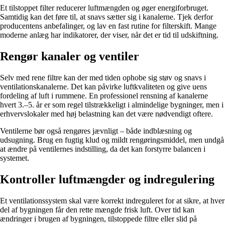
Et tilstoppet filter reducerer luftmængden og øger energiforbruget.
Samtidig kan det føre til, at snavs sætter sig i kanalerne. Tjek derfor
producentens anbefalinger, og lav en fast rutine for filterskift. Mange
moderne anlæg har indikatorer, der viser, når det er tid til udskiftning.
Rengør kanaler og ventiler
Selv med rene filtre kan der med tiden ophobe sig støv og snavs i
ventilationskanalerne. Det kan påvirke luftkvaliteten og give uens
fordeling af luft i rummene. En professionel rensning af kanalerne
hvert 3.–5. år er som regel tilstrækkeligt i almindelige bygninger, men i
erhvervslokaler med høj belastning kan det være nødvendigt oftere.
Ventilerne bør også rengøres jævnligt – både indblæsning og
udsugning. Brug en fugtig klud og mildt rengøringsmiddel, men undgå
at ændre på ventilernes indstilling, da det kan forstyrre balancen i
systemet.
Kontroller luftmængder og indregulering
Et ventilationssystem skal være korrekt indreguleret for at sikre, at hver
del af bygningen får den rette mængde frisk luft. Over tid kan
ændringer i brugen af bygningen, tilstoppede filtre eller slid på