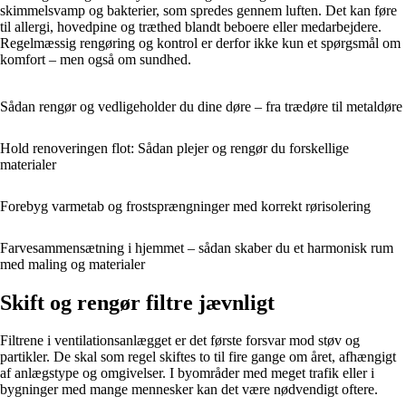
skimmelsvamp og bakterier, som spredes gennem luften. Det kan føre
til allergi, hovedpine og træthed blandt beboere eller medarbejdere.
Regelmæssig rengøring og kontrol er derfor ikke kun et spørgsmål om
komfort – men også om sundhed.
Sådan rengør og vedligeholder du dine døre – fra trædøre til metaldøre
Hold renoveringen flot: Sådan plejer og rengør du forskellige
materialer
Forebyg varmetab og frostsprængninger med korrekt rørisolering
Farvesammensætning i hjemmet – sådan skaber du et harmonisk rum
med maling og materialer
Skift og rengør filtre jævnligt
Filtrene i ventilationsanlægget er det første forsvar mod støv og
partikler. De skal som regel skiftes to til fire gange om året, afhængigt
af anlægstype og omgivelser. I byområder med meget trafik eller i
bygninger med mange mennesker kan det være nødvendigt oftere.