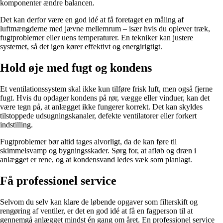
komponenter ændre balancen.
Det kan derfor være en god idé at få foretaget en måling af
luftmængderne med jævne mellemrum – især hvis du oplever træk,
fugtproblemer eller uens temperaturer. En tekniker kan justere
systemet, så det igen kører effektivt og energirigtigt.
Hold øje med fugt og kondens
Et ventilationssystem skal ikke kun tilføre frisk luft, men også fjerne
fugt. Hvis du opdager kondens på rør, vægge eller vinduer, kan det
være tegn på, at anlægget ikke fungerer korrekt. Det kan skyldes
tilstoppede udsugningskanaler, defekte ventilatorer eller forkert
indstilling.
Fugtproblemer bør altid tages alvorligt, da de kan føre til
skimmelsvamp og bygningsskader. Sørg for, at afløb og dræn i
anlægget er rene, og at kondensvand ledes væk som planlagt.
Få professionel service
Selvom du selv kan klare de løbende opgaver som filterskift og
rengøring af ventiler, er det en god idé at få en fagperson til at
gennemgå anlægget mindst én gang om året. En professionel service