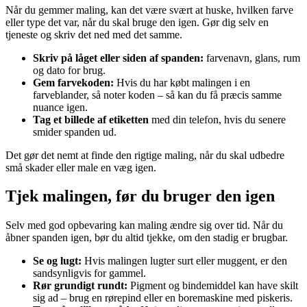
Når du gemmer maling, kan det være svært at huske, hvilken farve
eller type det var, når du skal bruge den igen. Gør dig selv en
tjeneste og skriv det ned med det samme.
Skriv på låget eller siden af spanden:
farvenavn, glans, rum
og dato for brug.
Gem farvekoden:
Hvis du har købt malingen i en
farveblander, så noter koden – så kan du få præcis samme
nuance igen.
Tag et billede af etiketten
med din telefon, hvis du senere
smider spanden ud.
Det gør det nemt at finde den rigtige maling, når du skal udbedre
små skader eller male en væg igen.
Tjek malingen, før du bruger den igen
Selv med god opbevaring kan maling ændre sig over tid. Når du
åbner spanden igen, bør du altid tjekke, om den stadig er brugbar.
Se og lugt:
Hvis malingen lugter surt eller muggent, er den
sandsynligvis for gammel.
Rør grundigt rundt:
Pigment og bindemiddel kan have skilt
sig ad – brug en rørepind eller en boremaskine med piskeris.