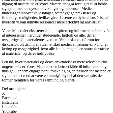
tilgang til materialer, er Vores Materialer også forpligtet til at holde
sig ajour med de nyeste udviklinger og tendenser. Mediet
undersøger innovative løsninger, bæredygtige praksisser og
fremtidige muligheder, hvilket giver læserne en dybere forståelse af,
hvordan vi kan udnytte ressourcer mere effektivt og ansvarligt.
Vores Materialer eksisterer for at inspirere og informere en bred vifte
af interessenter, herunder studerende, fagfolk og alle, der er
nysgerrige på materialernes verden. Ved at skabe et forum for
diskussion og deling af viden ønsker mediet at fremme en kultur af
læring og nysgerrighed, hvor alle kan bidrage til en større forståelse
af materialer og deres indflydelse.
I en tid, hvor materialer og deres anvendelse er mere relevante end
nogensinde, er Vores Materialer en betroet kilde til information og
indsigt. Gennem engagement, forskning og en passion for materialer
sigter mediet mod at være en uundgåelig del af den samtale, der
former fremtiden for vores samfund og planet.
Del med hjertet
X
Facebook
Instagram
LinkedIn
YouTube