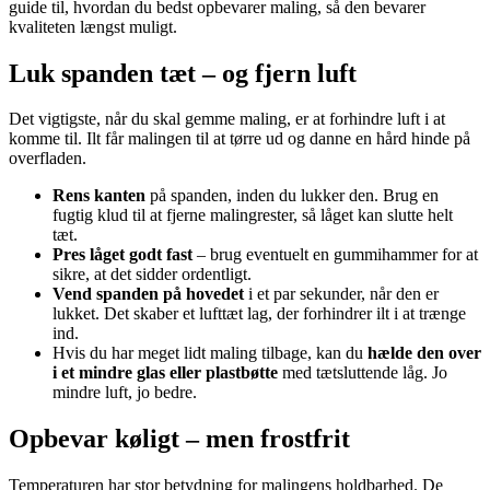
guide til, hvordan du bedst opbevarer maling, så den bevarer
kvaliteten længst muligt.
Luk spanden tæt – og fjern luft
Det vigtigste, når du skal gemme maling, er at forhindre luft i at
komme til. Ilt får malingen til at tørre ud og danne en hård hinde på
overfladen.
Rens kanten
på spanden, inden du lukker den. Brug en
fugtig klud til at fjerne malingrester, så låget kan slutte helt
tæt.
Pres låget godt fast
– brug eventuelt en gummihammer for at
sikre, at det sidder ordentligt.
Vend spanden på hovedet
i et par sekunder, når den er
lukket. Det skaber et lufttæt lag, der forhindrer ilt i at trænge
ind.
Hvis du har meget lidt maling tilbage, kan du
hælde den over
i et mindre glas eller plastbøtte
med tætsluttende låg. Jo
mindre luft, jo bedre.
Opbevar køligt – men frostfrit
Temperaturen har stor betydning for malingens holdbarhed. De