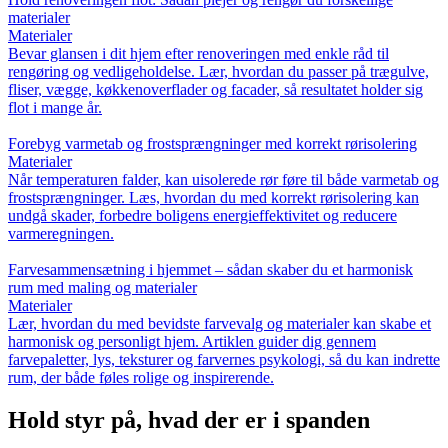
materialer
Materialer
Bevar glansen i dit hjem efter renoveringen med enkle råd til
rengøring og vedligeholdelse. Lær, hvordan du passer på trægulve,
fliser, vægge, køkkenoverflader og facader, så resultatet holder sig
flot i mange år.
Forebyg varmetab og frostsprængninger med korrekt rørisolering
Materialer
Når temperaturen falder, kan uisolerede rør føre til både varmetab og
frostsprængninger. Læs, hvordan du med korrekt rørisolering kan
undgå skader, forbedre boligens energieffektivitet og reducere
varmeregningen.
Farvesammensætning i hjemmet – sådan skaber du et harmonisk
rum med maling og materialer
Materialer
Lær, hvordan du med bevidste farvevalg og materialer kan skabe et
harmonisk og personligt hjem. Artiklen guider dig gennem
farvepaletter, lys, teksturer og farvernes psykologi, så du kan indrette
rum, der både føles rolige og inspirerende.
Hold styr på, hvad der er i spanden