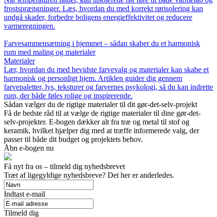
frostsprængninger. Læs, hvordan du med korrekt rørisolering kan
undgå skader, forbedre boligens energieffektivitet og reducere
varmeregningen.
Farvesammensætning i hjemmet – sådan skaber du et harmonisk
rum med maling og materialer
Materialer
Lær, hvordan du med bevidste farvevalg og materialer kan skabe et
harmonisk og personligt hjem. Artiklen guider dig gennem
farvepaletter, lys, teksturer og farvernes psykologi, så du kan indrette
rum, der både føles rolige og inspirerende.
Sådan vælger du de rigtige materialer til dit gør-det-selv-projekt
Få de bedste råd til at vælge de rigtige materialer til dine gør-det-
selv-projekter. E-bogen dækker alt fra træ og metal til stof og
keramik, hvilket hjælper dig med at træffe informerede valg, der
passer til både dit budget og projektets behov.
Åbn e-bogen nu
Få nyt fra os – tilmeld dig nyhedsbrevet
Træt af ligegyldige nyhedsbreve? Det her er anderledes.
Indtast e-mail
Tilmeld dig