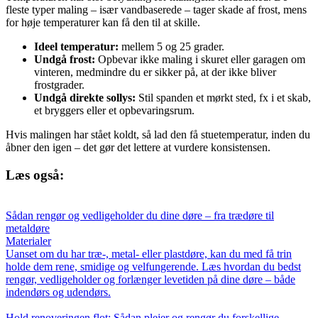
fleste typer maling – især vandbaserede – tager skade af frost, mens
for høje temperaturer kan få den til at skille.
Ideel temperatur:
mellem 5 og 25 grader.
Undgå frost:
Opbevar ikke maling i skuret eller garagen om
vinteren, medmindre du er sikker på, at der ikke bliver
frostgrader.
Undgå direkte sollys:
Stil spanden et mørkt sted, fx i et skab,
et bryggers eller et opbevaringsrum.
Hvis malingen har stået koldt, så lad den få stuetemperatur, inden du
åbner den igen – det gør det lettere at vurdere konsistensen.
Læs også:
Sådan rengør og vedligeholder du dine døre – fra trædøre til
metaldøre
Materialer
Uanset om du har træ-, metal- eller plastdøre, kan du med få trin
holde dem rene, smidige og velfungerende. Læs hvordan du bedst
rengør, vedligeholder og forlænger levetiden på dine døre – både
indendørs og udendørs.
Hold renoveringen flot: Sådan plejer og rengør du forskellige